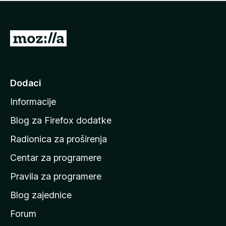
n
j
e
e
m
n
a
I
a
o
d
c
i
j
e
n
Dodaci
n
a
a
Informacije
p
o
Blog za Firefox dodatke
č
Radionica za proširenja
e
Centar za programere
t
n
Pravila za programere
u
Blog zajednice
s
t
Forum