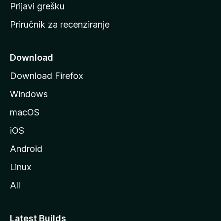
r
Prijavi grešku
a
Priručnik za recenziranje
n
i
c
Download
u
Download Firefox
M
Windows
o
z
macOS
i
iOS
l
l
Android
e
Linux
All
Latest Builds