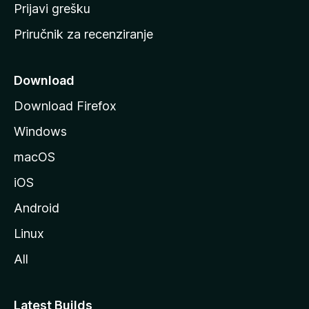
r
Prijavi grešku
a
Priručnik za recenziranje
n
i
c
Download
u
Download Firefox
M
Windows
o
z
macOS
i
iOS
l
l
Android
e
Linux
All
Latest Builds