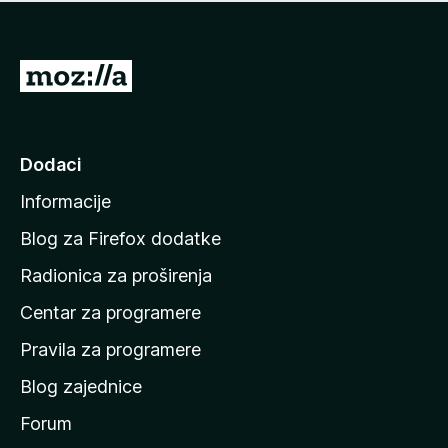
n
j
e
e
m
n
a
I
a
o
d
c
i
j
e
n
Dodaci
n
a
a
Informacije
p
o
Blog za Firefox dodatke
č
Radionica za proširenja
e
Centar za programere
t
n
Pravila za programere
u
Blog zajednice
s
t
Forum