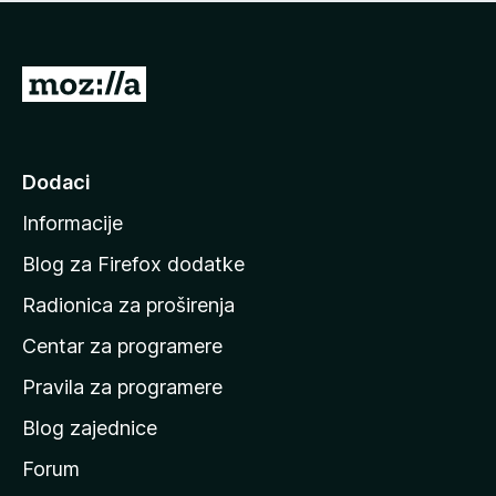
n
j
e
e
m
n
a
I
a
o
d
c
i
j
e
n
Dodaci
n
a
a
Informacije
p
o
Blog za Firefox dodatke
č
Radionica za proširenja
e
Centar za programere
t
n
Pravila za programere
u
Blog zajednice
s
t
Forum