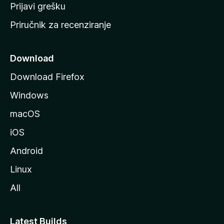
r
Prijavi grešku
a
Priručnik za recenziranje
n
i
c
Download
u
Download Firefox
M
Windows
o
z
macOS
i
iOS
l
l
Android
e
Linux
All
Latest Builds