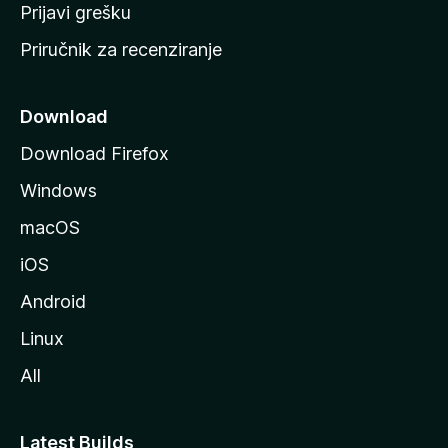
r
Prijavi grešku
a
Priručnik za recenziranje
n
i
c
Download
u
Download Firefox
M
Windows
o
z
macOS
i
iOS
l
l
Android
e
Linux
All
Latest Builds