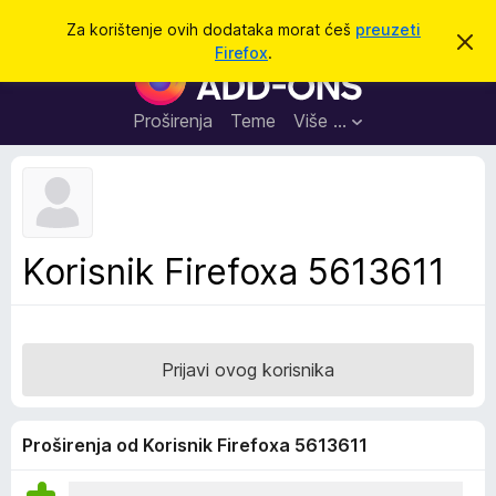
T
Prijavi se
Za korištenje ovih dodataka morat ćeš
preuzeti
O
r
Firefox
.
d
D
a
b
o
a
ž
c
d
Proširenja
Teme
Više …
i
i
a
o
v
c
u
i
o
b
z
a
a
v
Korisnik Firefoxa 5613611
i
p
j
r
e
s
e
t
g
Prijavi ovog korisnika
l
e
d
Proširenja od Korisnik Firefoxa 5613611
n
i