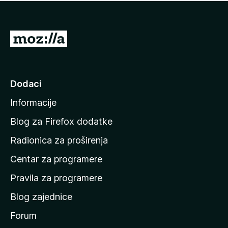
n
j
e
e
m
n
a
I
a
o
d
c
i
j
e
n
Dodaci
n
a
a
Informacije
p
o
Blog za Firefox dodatke
č
Radionica za proširenja
e
Centar za programere
t
n
Pravila za programere
u
Blog zajednice
s
t
Forum