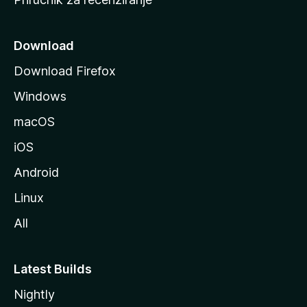
n
i
c
Download
u
Download Firefox
M
Windows
o
z
macOS
i
iOS
l
l
Android
e
Linux
All
Latest Builds
Nightly