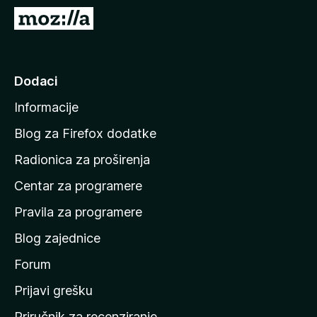
k
I
F
d
i
i
r
n
Dodaci
e
a
f
Informacije
p
o
o
x
Blog za Firefox dodatke
č
Radionica za proširenja
e
Centar za programere
t
n
Pravila za programere
u
Blog zajednice
s
t
Forum
r
Prijavi grešku
a
Priručnik za recenziranje