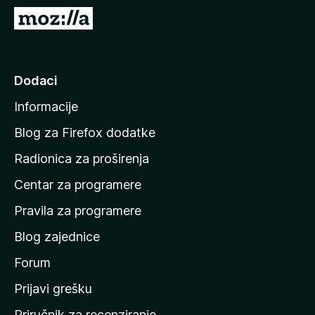
k
I
F
d
i
i
r
n
Dodaci
e
a
f
Informacije
p
o
o
x
Blog za Firefox dodatke
č
Radionica za proširenja
e
Centar za programere
t
n
Pravila za programere
u
Blog zajednice
s
t
Forum
r
Prijavi grešku
a
Priručnik za recenziranje