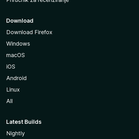
n
i
c
Download
u
Download Firefox
M
Windows
o
z
macOS
i
iOS
l
l
Android
e
Linux
All
Latest Builds
Nightly