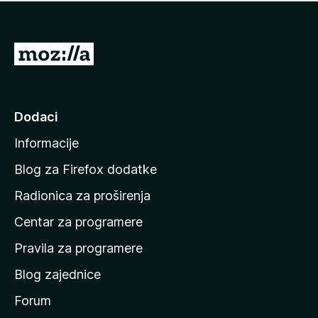
n
j
e
e
m
n
a
I
a
o
d
c
i
j
e
n
Dodaci
n
a
a
Informacije
p
o
Blog za Firefox dodatke
č
Radionica za proširenja
e
Centar za programere
t
n
Pravila za programere
u
Blog zajednice
s
t
Forum