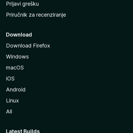
r
Prijavi grešku
a
Priručnik za recenziranje
n
i
c
Download
u
Download Firefox
M
Windows
o
z
macOS
i
iOS
l
l
Android
e
Linux
All
Latest Builds