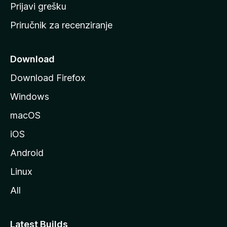
r
Prijavi grešku
a
Priručnik za recenziranje
n
i
c
Download
u
Download Firefox
M
Windows
o
z
macOS
i
iOS
l
l
Android
e
Linux
All
Latest Builds