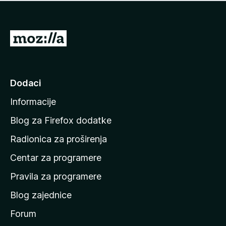
n
j
e
e
m
n
a
I
a
o
d
c
i
j
e
n
Dodaci
n
a
a
Informacije
p
o
Blog za Firefox dodatke
č
Radionica za proširenja
e
Centar za programere
t
n
Pravila za programere
u
Blog zajednice
s
t
Forum