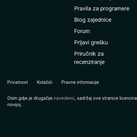
n
Pravila za programere
u
Blog zajednice
s
t
Forum
r
Prijavi grešku
a
Priručnik za
n
recenziranje
i
c
u
Privatnost
Kolačići
Pravne informacije
M
o
Osim gdje je drugačije
navedeno
, sadržaj ove stranice licenci
z
novijoj.
i
l
l