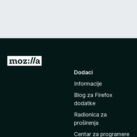
I
d
Dodaci
i
Informacije
n
a
Blog za Firefox
p
dodatke
o
Radionica za
č
proširenja
e
t
Centar za programere