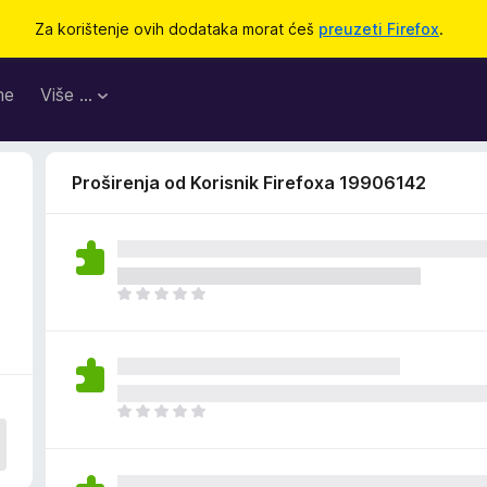
Za korištenje ovih dodataka morat ćeš
preuzeti Firefox
.
me
Više …
Proširenja od Korisnik Firefoxa 19906142
J
o
š
n
e
m
J
a
o
o
š
c
n