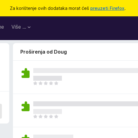
Za korištenje ovih dodataka morat ćeš
preuzeti Firefox
.
me
Više …
Proširenja od Doug
J
o
š
n
e
m
J
a
o
o
š
c
n