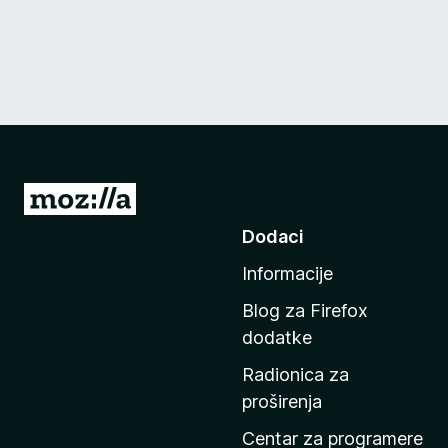
I
d
Dodaci
i
Informacije
n
a
Blog za Firefox
p
dodatke
o
Radionica za
č
proširenja
e
t
Centar za programere