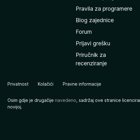
n
Pravila za programere
u
Blog zajednice
s
t
Forum
r
Prijavi grešku
a
Priručnik za
n
recenziranje
i
c
u
Privatnost
Kolačići
Pravne informacije
M
o
Osim gdje je drugačije
navedeno
, sadržaj ove stranice licenci
z
novijoj.
i
l
l