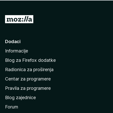
n
j
e
e
m
n
a
I
a
o
d
c
i
j
e
n
Dodaci
n
a
a
Informacije
p
o
Blog za Firefox dodatke
č
Radionica za proširenja
e
Centar za programere
t
n
Pravila za programere
u
Blog zajednice
s
t
Forum