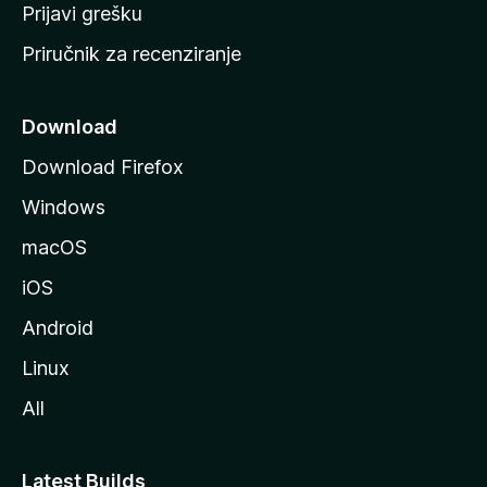
r
Prijavi grešku
a
Priručnik za recenziranje
n
i
c
Download
u
Download Firefox
M
Windows
o
z
macOS
i
iOS
l
l
Android
e
Linux
All
Latest Builds