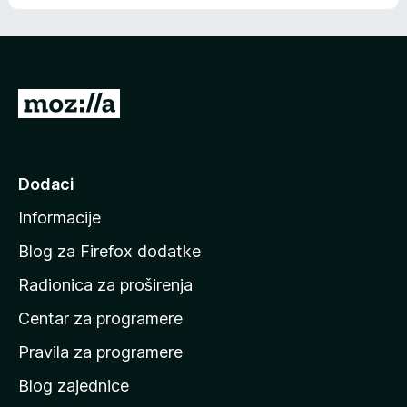
o
o
š
c
n
j
e
e
m
n
a
I
a
o
d
c
i
j
e
n
Dodaci
n
a
a
Informacije
p
o
Blog za Firefox dodatke
č
Radionica za proširenja
e
Centar za programere
t
n
Pravila za programere
u
Blog zajednice
s