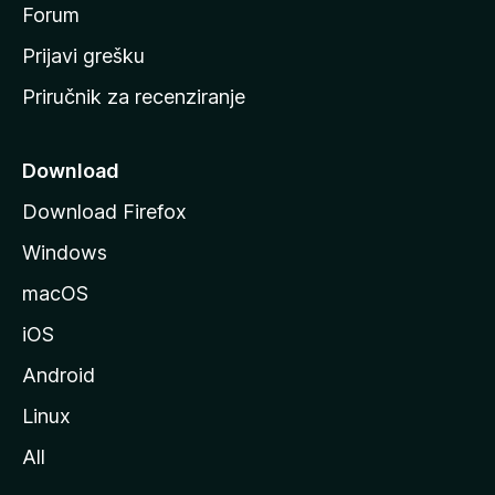
t
Forum
r
Prijavi grešku
a
Priručnik za recenziranje
n
i
c
Download
u
Download Firefox
M
Windows
o
z
macOS
i
iOS
l
l
Android
e
Linux
All