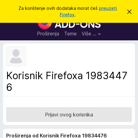
T
Prijavi se
Za korištenje ovih dodataka morat ćeš
preuzeti
O
r
Firefox
.
d
D
a
b
o
a
ž
c
d
Proširenja
Teme
Više …
i
i
a
o
v
c
u
i
o
b
z
a
a
v
Korisnik Firefoxa 1983447
i
p
j
6
r
e
s
e
t
g
l
e
Prijavi ovog korisnika
d
n
Proširenja od Korisnik Firefoxa 19834476
i