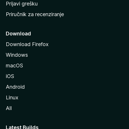
r
Prijavi grešku
a
Priručnik za recenziranje
n
i
c
Download
u
Download Firefox
M
Windows
o
z
macOS
i
iOS
l
l
Android
e
Linux
All
Latest Builds