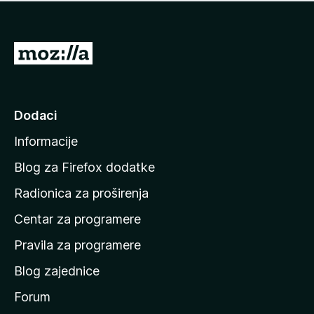
n
j
e
e
m
n
a
I
a
o
d
c
i
j
e
n
Dodaci
n
a
a
Informacije
p
o
Blog za Firefox dodatke
č
Radionica za proširenja
e
Centar za programere
t
n
Pravila za programere
u
Blog zajednice
s
t
Forum