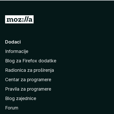
n
j
e
e
m
n
a
I
a
o
d
c
i
j
e
n
Dodaci
n
a
a
Informacije
p
o
Blog za Firefox dodatke
č
Radionica za proširenja
e
Centar za programere
t
n
Pravila za programere
u
Blog zajednice
s
t
Forum