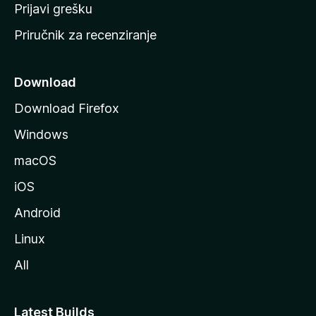
r
Prijavi grešku
a
Priručnik za recenziranje
n
i
c
Download
u
Download Firefox
M
Windows
o
z
macOS
i
iOS
l
l
Android
e
Linux
All
Latest Builds