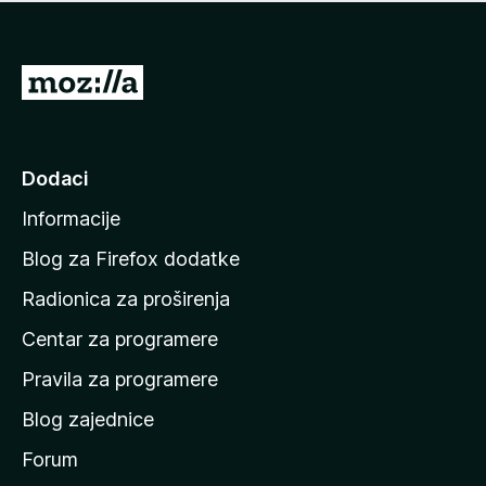
n
j
e
e
m
n
a
I
a
o
d
c
i
j
e
n
Dodaci
n
a
a
Informacije
p
o
Blog za Firefox dodatke
č
Radionica za proširenja
e
Centar za programere
t
n
Pravila za programere
u
Blog zajednice
s
t
Forum