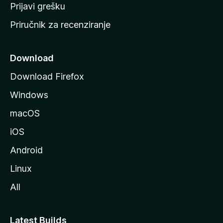
r
Prijavi grešku
a
Priručnik za recenziranje
n
i
c
Download
u
Download Firefox
M
Windows
o
z
macOS
i
iOS
l
l
Android
e
Linux
All
Latest Builds