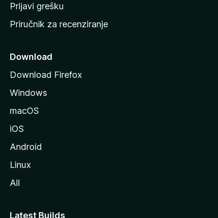
r
Prijavi grešku
a
Priručnik za recenziranje
n
i
c
Download
u
Download Firefox
M
Windows
o
z
macOS
i
iOS
l
l
Android
e
Linux
All
Latest Builds