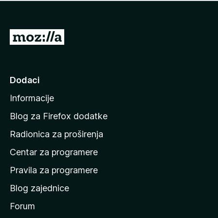
n
j
e
e
m
n
a
I
a
o
d
c
i
j
e
n
Dodaci
n
a
a
Informacije
p
o
Blog za Firefox dodatke
č
Radionica za proširenja
e
Centar za programere
t
n
Pravila za programere
u
Blog zajednice
s
t
Forum