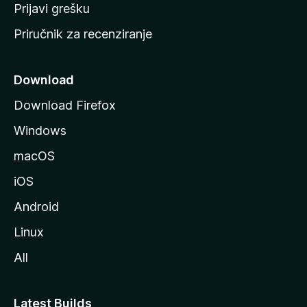
r
Prijavi grešku
a
Priručnik za recenziranje
n
i
c
Download
u
Download Firefox
M
Windows
o
z
macOS
i
iOS
l
l
Android
e
Linux
All
Latest Builds