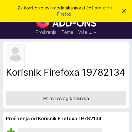
T
Prijavi se
Za korištenje ovih dodataka morat ćeš
preuzeti
O
r
Firefox
.
d
D
a
b
o
a
ž
c
d
Proširenja
Teme
Više …
i
i
a
o
v
c
u
i
o
b
z
a
a
v
Korisnik Firefoxa 19782134
i
p
j
r
e
s
e
t
g
Prijavi ovog korisnika
l
e
d
Proširenja od Korisnik Firefoxa 19782134
n
i