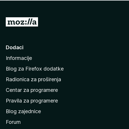
n
j
e
e
m
n
a
I
a
o
d
c
i
j
e
n
Dodaci
n
a
a
Informacije
p
o
Blog za Firefox dodatke
č
Radionica za proširenja
e
Centar za programere
t
n
Pravila za programere
u
Blog zajednice
s
t
Forum