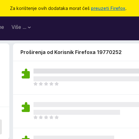
Za korištenje ovih dodataka morat ćeš
preuzeti Firefox
.
me
Više …
Proširenja od Korisnik Firefoxa 19770252
J
o
š
n
e
m
J
a
o
o
š
c
n