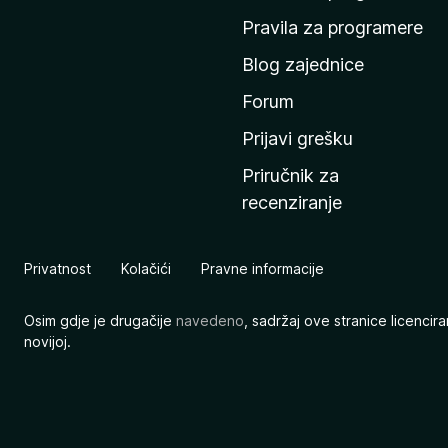
n
Pravila za programere
u
Blog zajednice
s
t
Forum
r
Prijavi grešku
a
Priručnik za
n
recenziranje
i
c
u
Privatnost
Kolačići
Pravne informacije
M
o
Osim gdje je drugačije
navedeno
, sadržaj ove stranice licenci
z
novijoj.
i
l
l