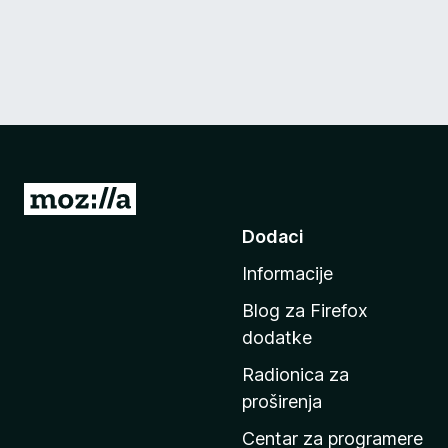
I
d
Dodaci
i
Informacije
n
a
Blog za Firefox
p
dodatke
o
Radionica za
č
proširenja
e
t
Centar za programere