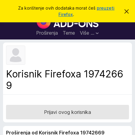
T
Prijavi se
Za korištenje ovih dodataka morat ćeš
preuzeti
O
r
Firefox
.
d
D
a
b
o
a
ž
c
d
Proširenja
Teme
Više …
i
i
a
o
v
c
u
i
o
b
z
a
a
v
Korisnik Firefoxa 1974266
i
p
j
9
r
e
s
e
t
g
l
e
Prijavi ovog korisnika
d
n
Proširenja od Korisnik Firefoxa 19742669
i