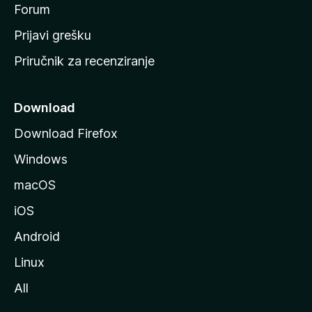
t
Forum
r
Prijavi grešku
a
Priručnik za recenziranje
n
i
c
Download
u
Download Firefox
M
Windows
o
z
macOS
i
iOS
l
l
Android
e
Linux
All