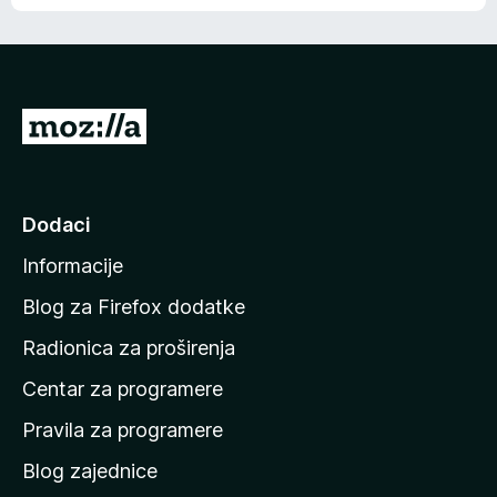
o
o
š
c
n
j
e
e
m
n
a
I
a
o
d
c
i
j
e
n
Dodaci
n
a
a
Informacije
p
o
Blog za Firefox dodatke
č
Radionica za proširenja
e
Centar za programere
t
n
Pravila za programere
u
Blog zajednice
s