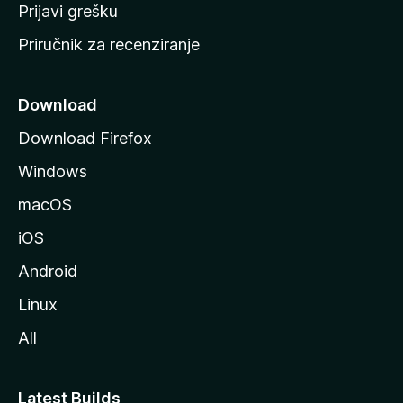
r
Prijavi grešku
a
Priručnik za recenziranje
n
i
c
Download
u
Download Firefox
M
Windows
o
z
macOS
i
iOS
l
l
Android
e
Linux
All
Latest Builds