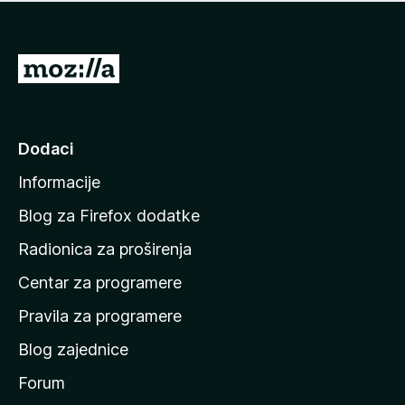
n
j
e
e
m
n
a
I
a
o
d
c
i
j
e
n
Dodaci
n
a
a
Informacije
p
o
Blog za Firefox dodatke
č
Radionica za proširenja
e
Centar za programere
t
n
Pravila za programere
u
Blog zajednice
s
t
Forum