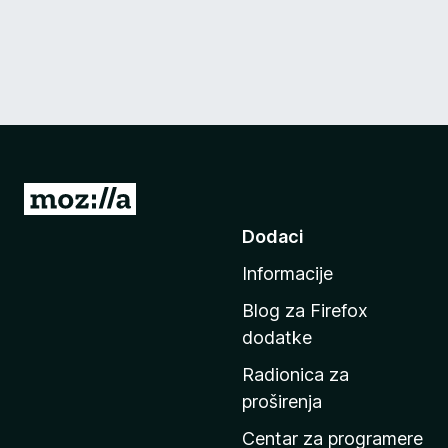
I
d
Dodaci
i
Informacije
n
a
Blog za Firefox
p
dodatke
o
Radionica za
č
proširenja
e
t
Centar za programere