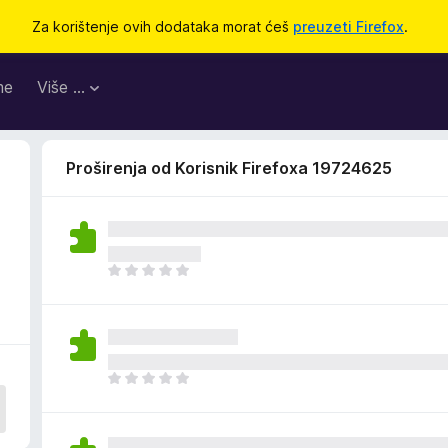
Za korištenje ovih dodataka morat ćeš
preuzeti Firefox
.
me
Više …
Proširenja od Korisnik Firefoxa 19724625
J
o
š
n
e
m
J
a
o
o
š
c
n