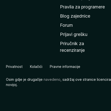
n
Pravila za programere
u
Blog zajednice
s
t
Forum
r
Prijavi grešku
a
Priručnik za
n
recenziranje
i
c
u
Privatnost
Kolačići
Pravne informacije
M
o
Osim gdje je drugačije
navedeno
, sadržaj ove stranice licenci
z
novijoj.
i
l
l