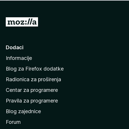
n
j
e
e
m
n
a
I
a
o
d
c
i
j
e
n
Dodaci
n
a
a
Informacije
p
o
Blog za Firefox dodatke
č
Radionica za proširenja
e
Centar za programere
t
n
Pravila za programere
u
Blog zajednice
s
t
Forum