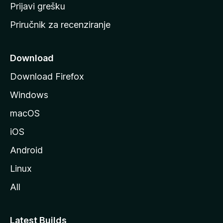
r
Prijavi grešku
a
Priručnik za recenziranje
n
i
c
Download
u
Download Firefox
M
Windows
o
z
macOS
i
iOS
l
l
Android
e
Linux
All
Latest Builds