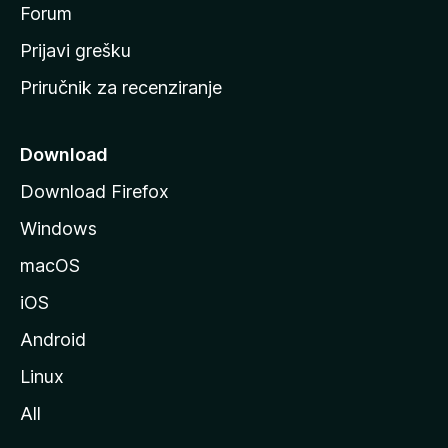
t
Forum
r
Prijavi grešku
a
Priručnik za recenziranje
n
i
c
Download
u
Download Firefox
M
Windows
o
z
macOS
i
iOS
l
l
Android
e
Linux
All