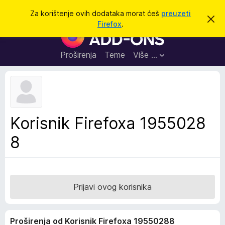
T
Prijavi se
Za korištenje ovih dodataka morat ćeš
preuzeti
O
r
Firefox
.
d
D
a
b
o
a
ž
c
d
Proširenja
Teme
Više …
i
i
a
o
v
c
u
i
o
b
z
a
a
v
Korisnik Firefoxa 1955028
i
p
j
8
r
e
s
e
t
g
l
e
Prijavi ovog korisnika
d
n
Proširenja od Korisnik Firefoxa 19550288
i