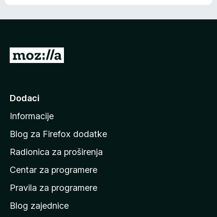
o
o
š
c
n
j
e
e
m
n
a
I
a
o
d
c
i
j
e
n
Dodaci
n
a
a
Informacije
p
o
Blog za Firefox dodatke
č
Radionica za proširenja
e
Centar za programere
t
n
Pravila za programere
u
Blog zajednice
s