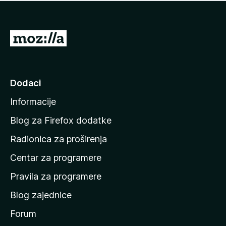
n
j
e
e
m
n
a
I
a
o
d
c
i
j
e
n
Dodaci
n
a
a
Informacije
p
o
Blog za Firefox dodatke
č
Radionica za proširenja
e
Centar za programere
t
n
Pravila za programere
u
Blog zajednice
s
t
Forum