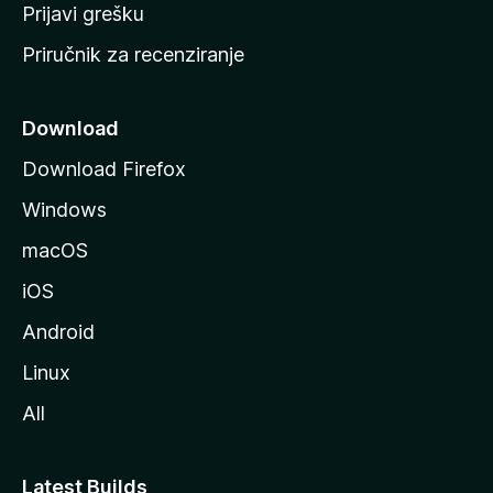
r
Prijavi grešku
a
Priručnik za recenziranje
n
i
c
Download
u
Download Firefox
M
Windows
o
z
macOS
i
iOS
l
l
Android
e
Linux
All
Latest Builds