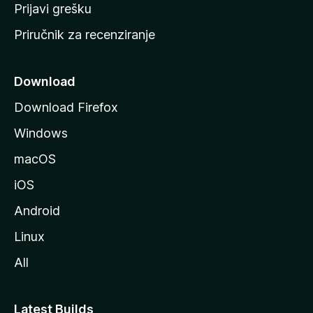
r
Prijavi grešku
a
Priručnik za recenziranje
n
i
c
Download
u
Download Firefox
M
Windows
o
z
macOS
i
iOS
l
l
Android
e
Linux
All
Latest Builds