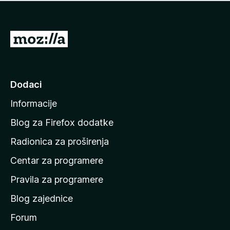
n
j
e
e
m
n
a
I
a
o
d
c
i
j
e
n
Dodaci
n
a
a
Informacije
p
o
Blog za Firefox dodatke
č
Radionica za proširenja
e
Centar za programere
t
n
Pravila za programere
u
Blog zajednice
s
t
Forum