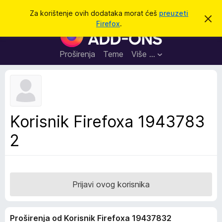
T
Prijavi se
Za korištenje ovih dodataka morat ćeš
preuzeti
O
r
Firefox
.
d
D
a
b
o
a
ž
c
d
Proširenja
Teme
Više …
i
i
a
o
v
c
u
i
o
b
z
a
a
v
Korisnik Firefoxa 1943783
i
p
j
2
r
e
s
e
t
g
l
e
Prijavi ovog korisnika
d
n
Proširenja od Korisnik Firefoxa 19437832
i