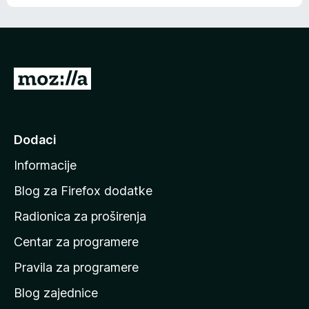
o
o
š
c
n
j
e
e
m
n
a
I
a
o
d
c
i
j
e
n
Dodaci
n
a
a
Informacije
p
o
Blog za Firefox dodatke
č
Radionica za proširenja
e
Centar za programere
t
n
Pravila za programere
u
Blog zajednice
s