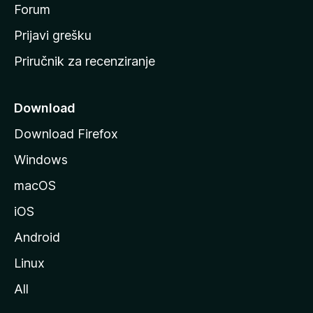
t
Forum
r
Prijavi grešku
a
Priručnik za recenziranje
n
i
c
Download
u
Download Firefox
M
Windows
o
z
macOS
i
iOS
l
l
Android
e
Linux
All