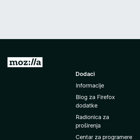
I
d
Dodaci
i
Informacije
n
a
Blog za Firefox
p
dodatke
o
Radionica za
č
proširenja
e
t
Centar za programere