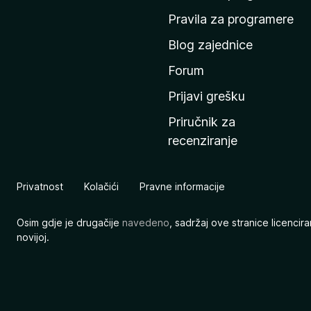
n
Pravila za programere
u
Blog zajednice
s
t
Forum
r
Prijavi grešku
a
Priručnik za
n
recenziranje
i
c
u
Privatnost
Kolačići
Pravne informacije
M
o
Osim gdje je drugačije
navedeno
, sadržaj ove stranice licenci
z
novijoj.
i
l
l