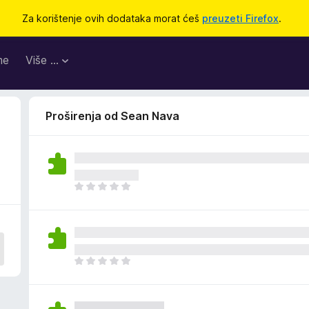
Za korištenje ovih dodataka morat ćeš
preuzeti Firefox
.
me
Više …
Proširenja od Sean Nava
J
o
š
n
e
m
J
a
o
o
š
c
n