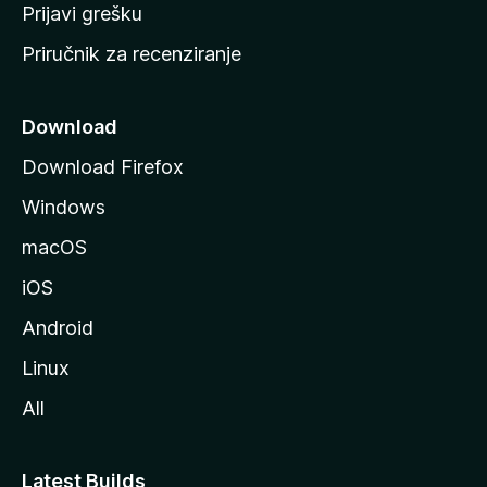
r
Prijavi grešku
a
Priručnik za recenziranje
n
i
c
Download
u
Download Firefox
M
Windows
o
z
macOS
i
iOS
l
l
Android
e
Linux
All
Latest Builds