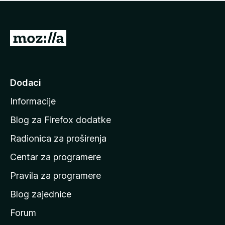
n
j
e
e
m
n
a
I
a
o
d
c
i
j
e
n
Dodaci
n
a
a
Informacije
p
o
Blog za Firefox dodatke
č
Radionica za proširenja
e
Centar za programere
t
n
Pravila za programere
u
Blog zajednice
s
t
Forum