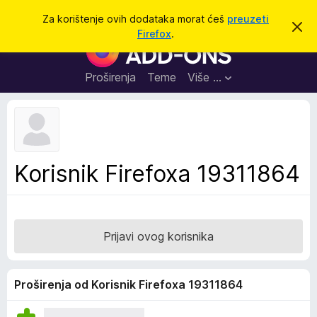
T
Prijavi se
Za korištenje ovih dodataka morat ćeš
preuzeti
O
r
Firefox
.
d
D
a
b
o
a
ž
c
d
Proširenja
Teme
Više …
i
i
a
o
v
c
u
i
o
b
z
a
a
v
Korisnik Firefoxa 19311864
i
p
j
r
e
s
e
t
g
Prijavi ovog korisnika
l
e
d
Proširenja od Korisnik Firefoxa 19311864
n
i