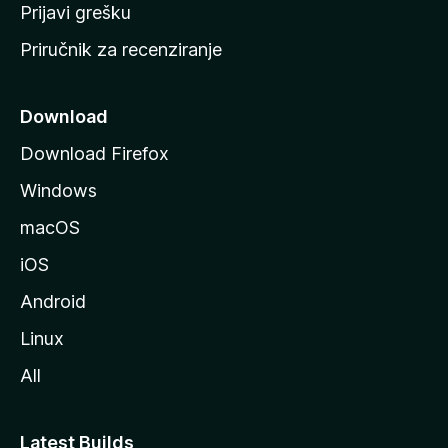
r
Prijavi grešku
a
Priručnik za recenziranje
n
i
c
Download
u
Download Firefox
M
Windows
o
z
macOS
i
iOS
l
l
Android
e
Linux
All
Latest Builds