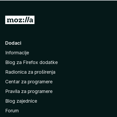
n
j
e
e
m
n
a
I
a
o
d
c
i
j
e
n
Dodaci
n
a
a
Informacije
p
o
Blog za Firefox dodatke
č
Radionica za proširenja
e
Centar za programere
t
n
Pravila za programere
u
Blog zajednice
s
t
Forum