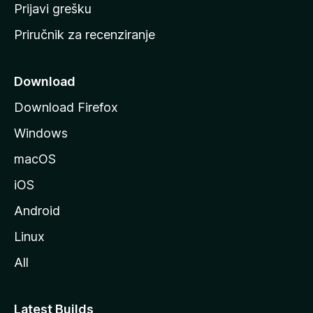
r
Prijavi grešku
a
Priručnik za recenziranje
n
i
c
Download
u
Download Firefox
M
Windows
o
z
macOS
i
iOS
l
l
Android
e
Linux
All
Latest Builds