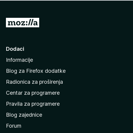
n
j
e
e
m
n
a
I
a
o
d
c
i
j
e
n
Dodaci
n
a
a
Informacije
p
o
Blog za Firefox dodatke
č
Radionica za proširenja
e
Centar za programere
t
n
Pravila za programere
u
Blog zajednice
s
t
Forum