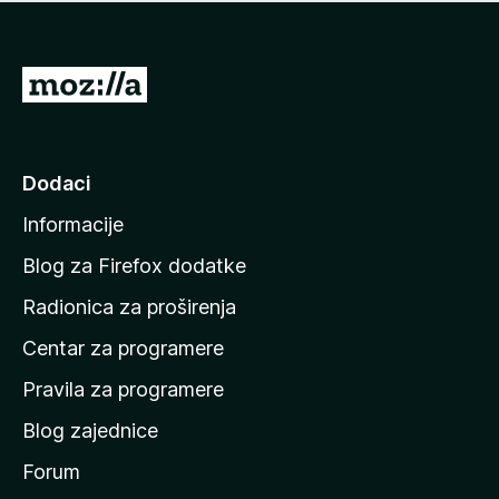
n
j
e
e
m
n
a
I
a
o
d
c
i
j
e
n
Dodaci
n
a
a
Informacije
p
o
Blog za Firefox dodatke
č
Radionica za proširenja
e
Centar za programere
t
n
Pravila za programere
u
Blog zajednice
s
t
Forum