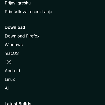
r
Prijavi grešku
a
Priručnik za recenziranje
n
i
c
Download
u
Download Firefox
M
Windows
o
z
macOS
i
iOS
l
l
Android
e
Linux
All
Latest Builds