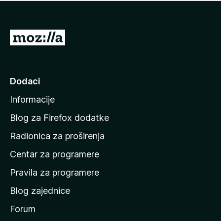
n
j
e
e
m
n
a
I
a
o
d
c
i
j
e
n
Dodaci
n
a
a
Informacije
p
o
Blog za Firefox dodatke
č
Radionica za proširenja
e
Centar za programere
t
n
Pravila za programere
u
Blog zajednice
s
t
Forum