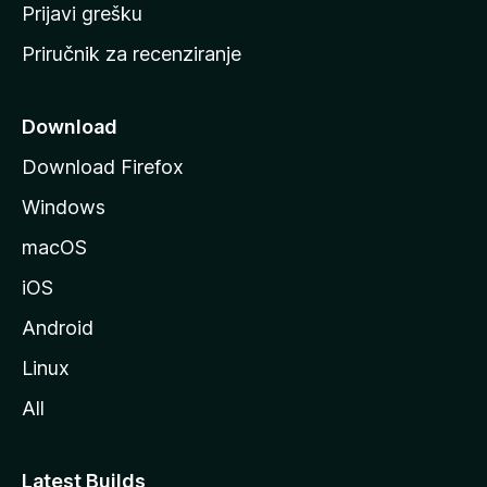
r
Prijavi grešku
a
Priručnik za recenziranje
n
i
c
Download
u
Download Firefox
M
Windows
o
z
macOS
i
iOS
l
l
Android
e
Linux
All
Latest Builds