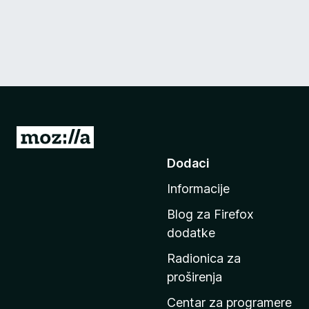
I
d
Dodaci
i
Informacije
n
a
Blog za Firefox
p
dodatke
o
Radionica za
č
proširenja
e
t
Centar za programere