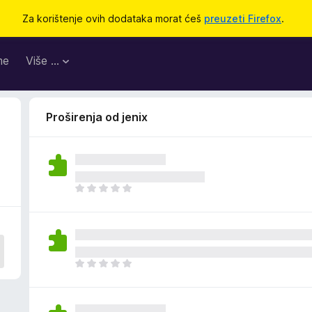
Za korištenje ovih dodataka morat ćeš
preuzeti Firefox
.
me
Više …
Proširenja od jenix
J
o
š
n
e
m
J
a
o
o
š
c
n