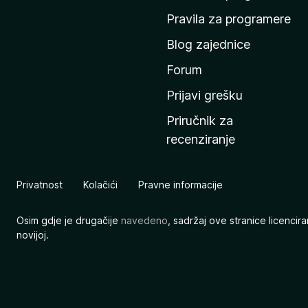
n
Pravila za programere
u
Blog zajednice
s
t
Forum
r
Prijavi grešku
a
Priručnik za
n
recenziranje
i
c
u
Privatnost
Kolačići
Pravne informacije
M
o
Osim gdje je drugačije
navedeno
, sadržaj ove stranice licenci
z
novijoj.
i
l
l