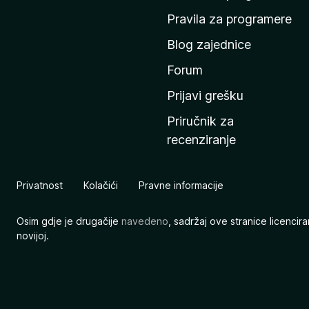
n
Pravila za programere
u
Blog zajednice
s
t
Forum
r
Prijavi grešku
a
Priručnik za
n
recenziranje
i
c
u
Privatnost
Kolačići
Pravne informacije
M
o
Osim gdje je drugačije
navedeno
, sadržaj ove stranice licenci
z
novijoj.
i
l
l