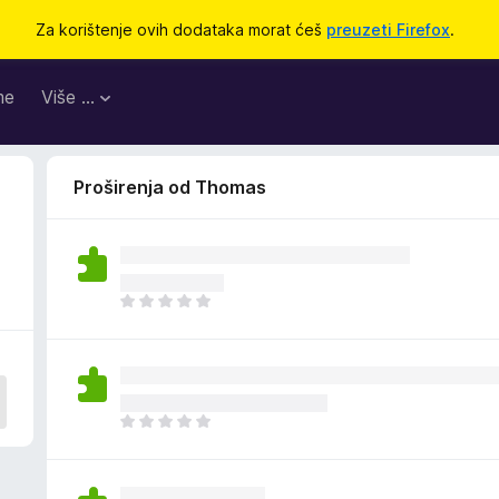
Za korištenje ovih dodataka morat ćeš
preuzeti Firefox
.
me
Više …
Proširenja od Thomas
J
o
š
n
e
m
J
a
o
o
š
c
n