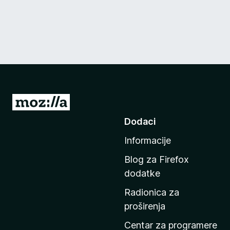
I
d
Dodaci
i
Informacije
n
a
Blog za Firefox
p
dodatke
o
Radionica za
č
proširenja
e
t
Centar za programere