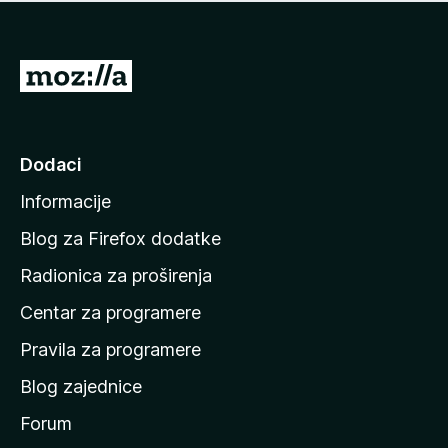
n
j
e
e
m
n
a
I
a
o
d
c
i
j
e
n
Dodaci
n
a
a
Informacije
p
o
Blog za Firefox dodatke
č
Radionica za proširenja
e
Centar za programere
t
n
Pravila za programere
u
Blog zajednice
s
t
Forum