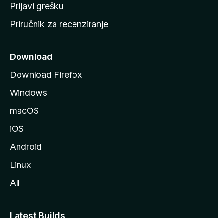
r
Prijavi grešku
a
Priručnik za recenziranje
n
i
c
Download
u
Download Firefox
M
Windows
o
z
macOS
i
iOS
l
l
Android
e
Linux
All
Latest Builds