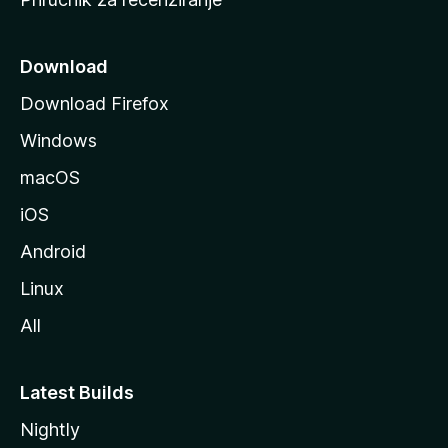
n
i
c
Download
u
Download Firefox
M
Windows
o
z
macOS
i
iOS
l
l
Android
e
Linux
All
Latest Builds
Nightly