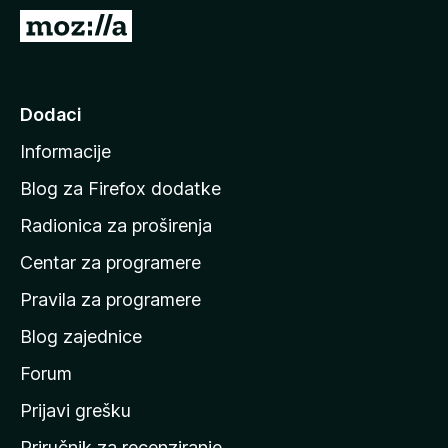
k
I
F
d
i
i
r
n
Dodaci
e
a
f
Informacije
p
o
o
x
Blog za Firefox dodatke
č
Radionica za proširenja
e
Centar za programere
t
n
Pravila za programere
u
Blog zajednice
s
t
Forum
r
Prijavi grešku
a
Priručnik za recenziranje