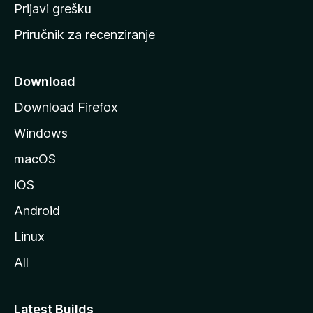
r
Prijavi grešku
a
Priručnik za recenziranje
n
i
c
Download
u
Download Firefox
M
Windows
o
z
macOS
i
iOS
l
l
Android
e
Linux
All
Latest Builds