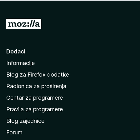
n
j
e
e
m
n
a
I
a
o
d
c
i
j
e
n
Dodaci
n
a
a
Informacije
p
o
Blog za Firefox dodatke
č
Radionica za proširenja
e
Centar za programere
t
n
Pravila za programere
u
Blog zajednice
s
t
Forum