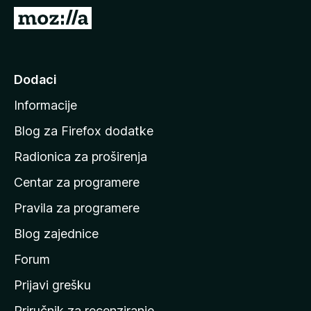
k
I
F
d
i
i
r
n
Dodaci
e
a
f
Informacije
p
o
o
x
Blog za Firefox dodatke
č
Radionica za proširenja
e
Centar za programere
t
n
Pravila za programere
u
Blog zajednice
s
t
Forum
r
Prijavi grešku
a
Priručnik za recenziranje