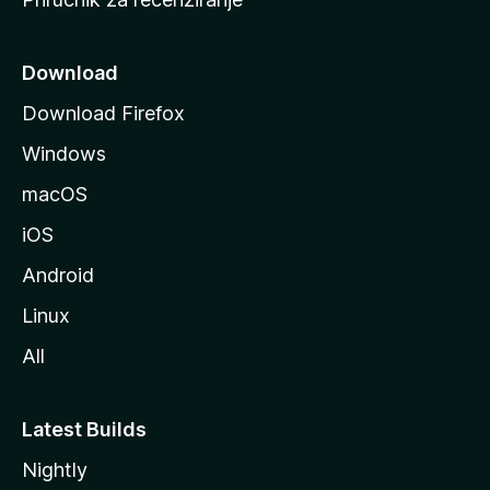
n
i
c
Download
u
Download Firefox
M
Windows
o
z
macOS
i
iOS
l
l
Android
e
Linux
All
Latest Builds
Nightly