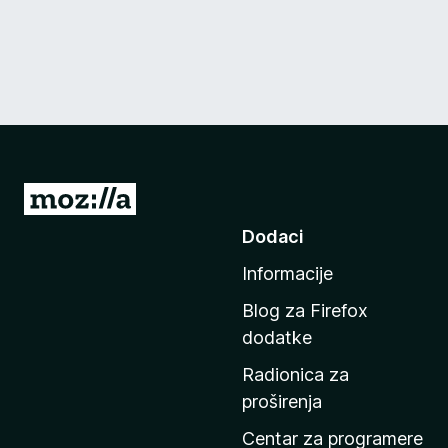
I
d
Dodaci
i
Informacije
n
a
Blog za Firefox
p
dodatke
o
Radionica za
č
proširenja
e
t
Centar za programere