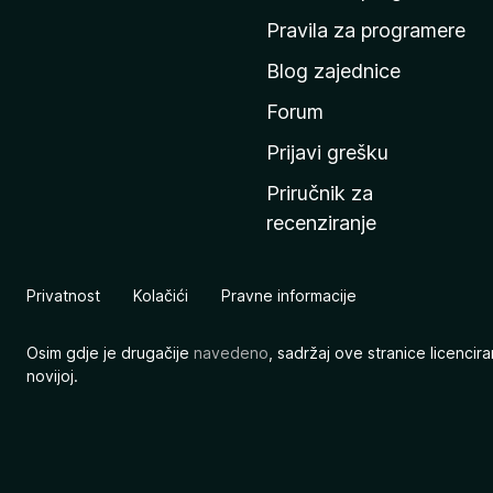
n
Pravila za programere
u
Blog zajednice
s
t
Forum
r
Prijavi grešku
a
Priručnik za
n
recenziranje
i
c
u
Privatnost
Kolačići
Pravne informacije
M
o
Osim gdje je drugačije
navedeno
, sadržaj ove stranice licenci
z
novijoj.
i
l
l