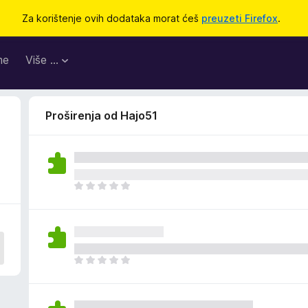
Za korištenje ovih dodataka morat ćeš
preuzeti Firefox
.
me
Više …
Proširenja od Hajo51
J
o
š
n
e
m
J
a
o
o
š
c
n