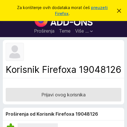
T
Prijavi se
Za korištenje ovih dodataka morat ćeš
preuzeti
O
r
Firefox
.
d
D
a
b
o
a
ž
c
d
Proširenja
Teme
Više …
i
i
a
o
v
c
u
i
o
b
z
a
a
v
Korisnik Firefoxa 19048126
i
p
j
r
e
s
e
t
g
Prijavi ovog korisnika
l
e
d
Proširenja od Korisnik Firefoxa 19048126
n
i