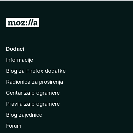
n
j
e
e
m
n
a
I
a
o
d
c
i
j
e
n
Dodaci
n
a
a
Informacije
p
o
Blog za Firefox dodatke
č
Radionica za proširenja
e
Centar za programere
t
n
Pravila za programere
u
Blog zajednice
s
t
Forum