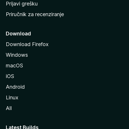
r
Prijavi grešku
a
Priručnik za recenziranje
n
i
c
Download
u
Download Firefox
M
Windows
o
z
macOS
i
iOS
l
l
Android
e
Linux
All
Latest Builds