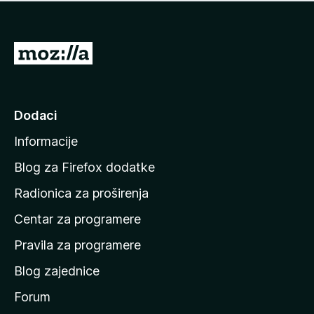
n
j
e
e
m
n
a
I
a
o
d
c
i
j
e
n
Dodaci
n
a
a
Informacije
p
o
Blog za Firefox dodatke
č
Radionica za proširenja
e
Centar za programere
t
n
Pravila za programere
u
Blog zajednice
s
t
Forum