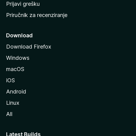
r
Prijavi grešku
a
Priručnik za recenziranje
n
i
c
Download
u
Download Firefox
M
Windows
o
z
macOS
i
iOS
l
l
Android
e
Linux
All
Latest Builds