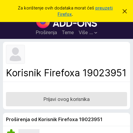
T
Prijavi se
Za korištenje ovih dodataka morat ćeš
preuzeti
O
r
Firefox
.
d
D
a
b
o
a
ž
c
d
Proširenja
Teme
Više …
i
i
a
o
v
c
u
i
o
b
z
a
a
v
Korisnik Firefoxa 19023951
i
p
j
r
e
s
e
t
g
Prijavi ovog korisnika
l
e
d
Proširenja od Korisnik Firefoxa 19023951
n
i