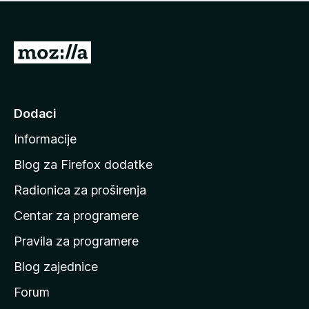
n
j
e
e
m
n
a
I
a
o
d
c
i
j
e
n
Dodaci
n
a
a
Informacije
p
o
Blog za Firefox dodatke
č
Radionica za proširenja
e
Centar za programere
t
n
Pravila za programere
u
Blog zajednice
s
t
Forum