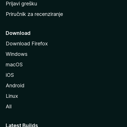
r
Prijavi grešku
a
Priručnik za recenziranje
n
i
c
Download
u
Download Firefox
M
Windows
o
z
macOS
i
iOS
l
l
Android
e
Linux
All
Latest Builds