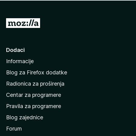
n
j
e
e
m
n
a
I
a
o
d
c
i
j
e
n
Dodaci
n
a
a
Informacije
p
o
Blog za Firefox dodatke
č
Radionica za proširenja
e
Centar za programere
t
n
Pravila za programere
u
Blog zajednice
s
t
Forum