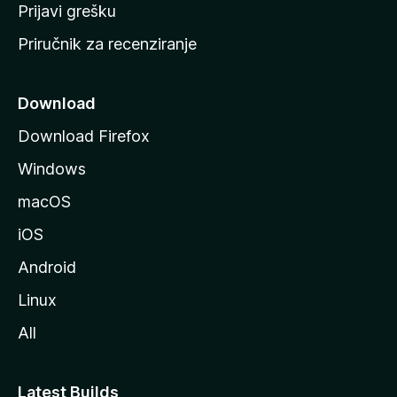
r
Prijavi grešku
a
Priručnik za recenziranje
n
i
c
Download
u
Download Firefox
M
Windows
o
z
macOS
i
iOS
l
l
Android
e
Linux
All
Latest Builds