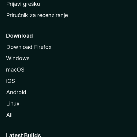
r
Prijavi grešku
a
Priručnik za recenziranje
n
i
c
Download
u
Download Firefox
M
Windows
o
z
macOS
i
iOS
l
l
Android
e
Linux
All
Latest Builds