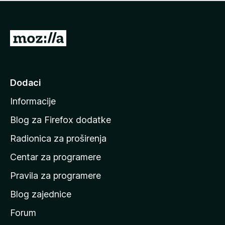
n
j
e
e
m
n
a
I
a
o
d
c
i
j
e
n
Dodaci
n
a
a
Informacije
p
o
Blog za Firefox dodatke
č
Radionica za proširenja
e
Centar za programere
t
n
Pravila za programere
u
Blog zajednice
s
t
Forum