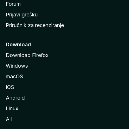
t
Forum
r
Prijavi grešku
a
Priručnik za recenziranje
n
i
c
Download
u
Download Firefox
M
Windows
o
z
macOS
i
iOS
l
l
Android
e
Linux
All