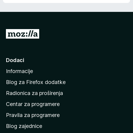
o
o
š
c
n
j
e
e
m
n
a
I
a
o
d
c
i
j
e
n
Dodaci
n
a
a
Informacije
p
o
Blog za Firefox dodatke
č
Radionica za proširenja
e
Centar za programere
t
n
Pravila za programere
u
Blog zajednice
s