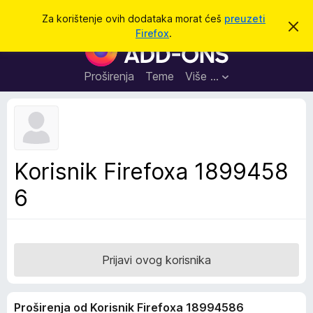
T
Prijavi se
Za korištenje ovih dodataka morat ćeš
preuzeti
O
r
Firefox
.
d
D
a
b
o
a
ž
c
d
Proširenja
Teme
Više …
i
i
a
o
v
c
u
i
o
b
z
a
a
v
Korisnik Firefoxa 1899458
i
p
j
6
r
e
s
e
t
g
l
e
Prijavi ovog korisnika
d
n
Proširenja od Korisnik Firefoxa 18994586
i