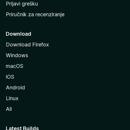
r
Prijavi grešku
a
Priručnik za recenziranje
n
i
c
Download
u
Download Firefox
M
Windows
o
z
macOS
i
iOS
l
l
Android
e
Linux
All
Latest Builds