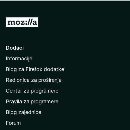
n
j
e
e
m
n
a
I
a
o
d
c
i
j
e
n
Dodaci
n
a
a
Informacije
p
o
Blog za Firefox dodatke
č
Radionica za proširenja
e
Centar za programere
t
n
Pravila za programere
u
Blog zajednice
s
t
Forum