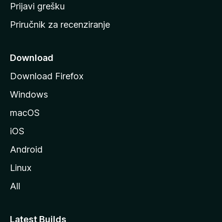
r
Prijavi grešku
a
Priručnik za recenziranje
n
i
c
Download
u
Download Firefox
M
Windows
o
z
macOS
i
iOS
l
l
Android
e
Linux
All
Latest Builds