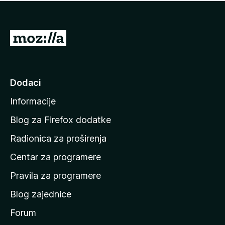
n
j
e
e
m
n
a
I
a
o
d
c
i
j
e
n
Dodaci
n
a
a
Informacije
p
o
Blog za Firefox dodatke
č
Radionica za proširenja
e
Centar za programere
t
n
Pravila za programere
u
Blog zajednice
s
t
Forum