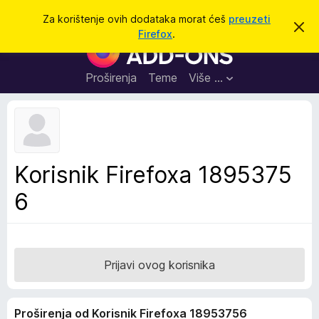
T
Prijavi se
Za korištenje ovih dodataka morat ćeš
preuzeti
O
r
Firefox
.
d
D
a
b
o
a
ž
c
d
Proširenja
Teme
Više …
i
i
a
o
v
c
u
i
o
b
z
a
a
v
Korisnik Firefoxa 1895375
i
p
j
6
r
e
s
e
t
g
l
e
Prijavi ovog korisnika
d
n
Proširenja od Korisnik Firefoxa 18953756
i