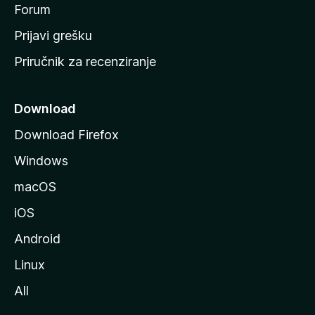
t
Forum
r
Prijavi grešku
a
Priručnik za recenziranje
n
i
c
Download
u
Download Firefox
M
Windows
o
z
macOS
i
iOS
l
l
Android
e
Linux
All