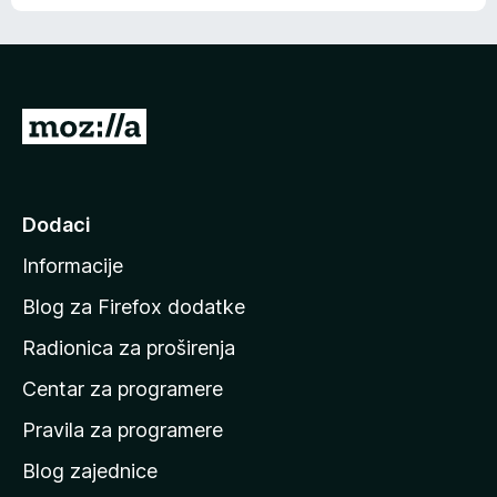
o
o
š
c
n
j
e
e
m
n
a
I
a
o
d
c
i
j
e
n
Dodaci
n
a
a
Informacije
p
o
Blog za Firefox dodatke
č
Radionica za proširenja
e
Centar za programere
t
n
Pravila za programere
u
Blog zajednice
s