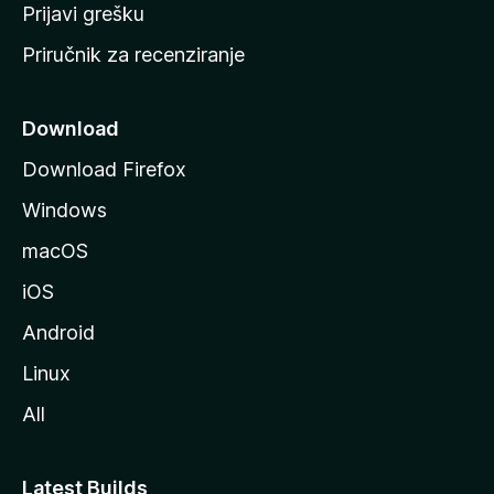
r
Prijavi grešku
a
Priručnik za recenziranje
n
i
c
Download
u
Download Firefox
M
Windows
o
z
macOS
i
iOS
l
l
Android
e
Linux
All
Latest Builds