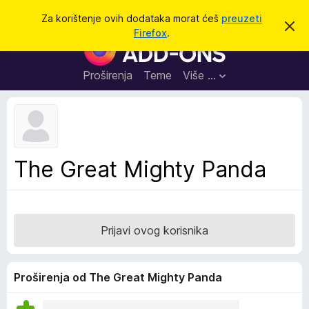
T
Prijavi se
Za korištenje ovih dodataka morat ćeš
preuzeti
O
r
Firefox
.
d
D
a
b
o
a
ž
c
d
Proširenja
Teme
Više …
i
i
a
o
v
c
u
i
o
b
z
a
a
v
The Great Mighty Panda
i
p
j
r
e
s
e
t
g
Prijavi ovog korisnika
l
e
d
Proširenja od The Great Mighty Panda
n
i