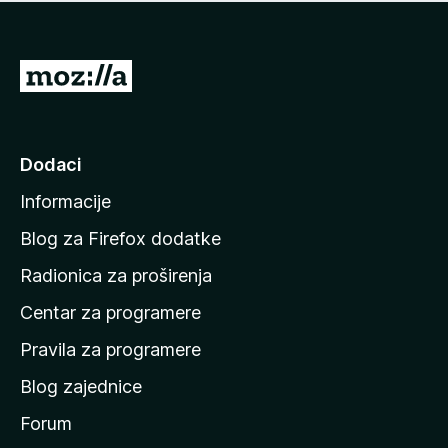
n
j
e
e
m
n
a
I
a
o
d
c
i
j
e
n
Dodaci
n
a
a
Informacije
p
o
Blog za Firefox dodatke
č
Radionica za proširenja
e
Centar za programere
t
n
Pravila za programere
u
Blog zajednice
s
t
Forum