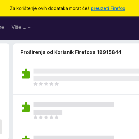
Za korištenje ovih dodataka morat ćeš
preuzeti Firefox
.
me
Više …
Proširenja od Korisnik Firefoxa 18915844
J
o
š
n
e
m
J
a
o
o
š
c
n