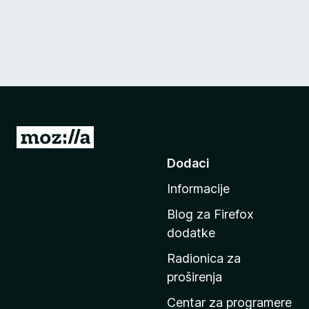
I
d
Dodaci
i
Informacije
n
a
Blog za Firefox
p
dodatke
o
Radionica za
č
proširenja
e
t
Centar za programere