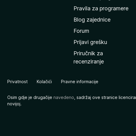
n
Pravila za programere
u
Blog zajednice
s
t
Forum
r
Prijavi grešku
a
Priručnik za
n
recenziranje
i
c
u
Privatnost
Kolačići
Pravne informacije
M
o
Osim gdje je drugačije
navedeno
, sadržaj ove stranice licenci
z
novijoj.
i
l
l